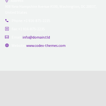
Address:
908 New Hampshire Avenue #100, Washington, DC 20037,
United States
Phone:
+1 916-875-2235
Fax: +1 916-875-2235
Email:
info@domain.tld
Website:
www.codex-themes.com