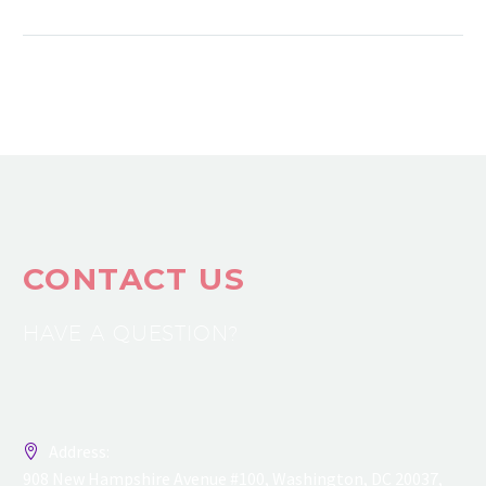
sollicitudin, lorem quis
bibendum auctor, nisi elit
consequat ipsum.
CONTACT US
HAVE A QUESTION?
Address:
908 New Hampshire Avenue #100, Washington, DC 20037,