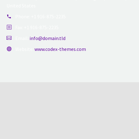
United States
Phone:
+1 916-875-2235
Fax: +1 916-875-2235
Email:
info@domain.tld
Website:
www.codex-themes.com