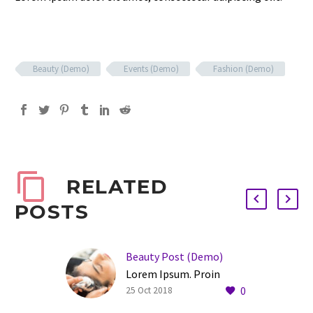
Beauty (Demo)
Events (Demo)
Fashion (Demo)
RELATED
POSTS
Beauty Post (Demo)
Lorem Ipsum. Proin
0
gravida nibh vel velit
25 Oct 2018
auctor aliquet. Aenean